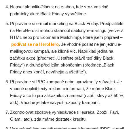
Napsat aktualitu/článek na e-shop, kde srozumitelně
podmínky akce Black Friday vysvětlíme.
Připravíme si e-mail marketing na Black Friday. Předplatitelé
na HeroHero si mohou stáhnout šablony e-mailingu (verze v
HTML nebo pro Ecomail a Mailchimp), které jsem připravil –
podívat se na HeroHero
. Je vhodné poslat ne jen jednu e-
mailingovou kampaň, ale klidně víc. Například jedna na
začátku akce (předmet: „Ušetřete právě teď díky Black
Friday“) a druhé před jejím skončením (předmet: „Black
Friday dnes končí, neváhejte a ušetříte“).
Připravíme si PPC kampaně nebo upravíme ty stávající. Je
vhodné doplnit texty reklam o informací, že máme Black
Friday a co to pro zákazníka znamená (např.: slevy až 50 %,
atd.). Vhodné je také navýšit rozpočty kampaní.
Zkontrolovat zbožové vyhledávače (Heureka, Zboží, Favi,
Glami, atd.), zda máme dostatek kreditu.
Ve správný čas spustit marketingové kampaně (PPC, e-mail