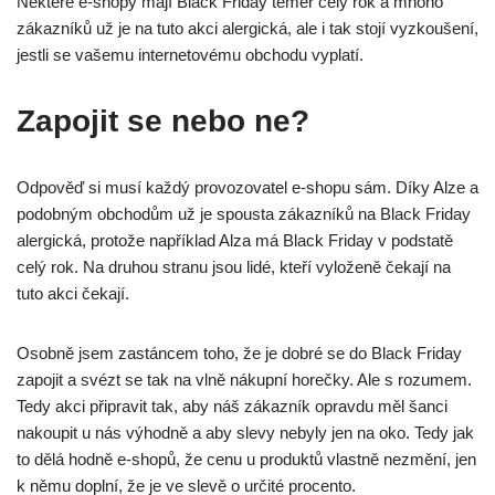
Některé e-shopy mají Black Friday téměř celý rok a mnoho
zákazníků už je na tuto akci alergická, ale i tak stojí vyzkoušení,
jestli se vašemu internetovému obchodu vyplatí.
Zapojit se nebo ne?
Odpověď si musí každý provozovatel e-shopu sám. Díky Alze a
podobným obchodům už je spousta zákazníků na Black Friday
alergická, protože například Alza má Black Friday v podstatě
celý rok. Na druhou stranu jsou lidé, kteří vyloženě čekají na
tuto akci čekají.
Osobně jsem zastáncem toho, že je dobré se do Black Friday
zapojit a svézt se tak na vlně nákupní horečky. Ale s rozumem.
Tedy akci připravit tak, aby náš zákazník opravdu měl šanci
nakoupit u nás výhodně a aby slevy nebyly jen na oko. Tedy jak
to dělá hodně e-shopů, že cenu u produktů vlastně nezmění, jen
k němu doplní, že je ve slevě o určité procento.